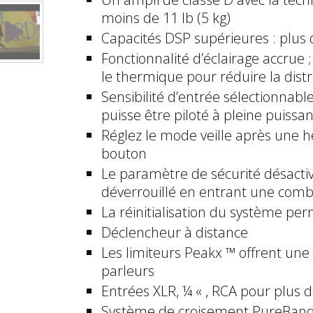
moins de 11 lb (5 kg)
Capacités DSP supérieures : plus d
Fonctionnalité d’éclairage accrue ;
le thermique pour réduire la dist
Sensibilité d’entrée sélectionnab
puisse être piloté à pleine puissa
Réglez le mode veille après une h
bouton
Le paramètre de sécurité désacti
déverrouillé en entrant une comb
La réinitialisation du système pe
Déclencheur à distance
Les limiteurs Peakx ™ offrent une
parleurs
Entrées XLR, ¼ « , RCA pour plus de
Système de croisement PureBand 