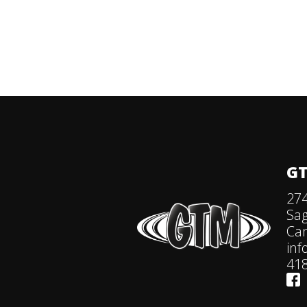
GT
274
Sa
Ca
in
418