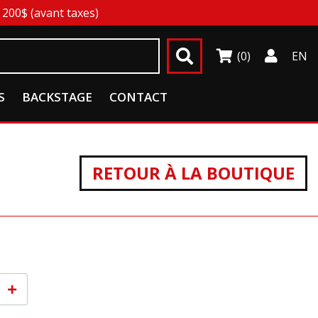
200$ (avant taxes)
(0)
EN
S
BACKSTAGE
CONTACT
RETOUR À LA BOUTIQUE