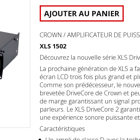
AJOUTER AU PANIER
CROWN / AMPLIFICATEUR DE PUIS
XLS 1502
Découvrez la nouvelle série XLS Dri
La prochaine génération de XLS a f
écran LCD trois fois plus grand et p
Comme son prédécesseur, le nouveau
brevetée DriveCore de Crown et pe
de marge garantissant un signal pro
parleurs. Le XLS DriveCore 2 garant
une expérience sonore puissante et 
Caractéristiques
Un ampli de classe D avec la tech