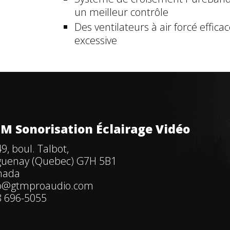
un meilleur contrôle
Des ventilateurs à air forcé eff
excessive
M Sonorisation Éclairage Vidéo
9, boul. Talbot,
guenay (Quebec) G7H 5B1
nada
fo@gtmproaudio.com
 696-5055