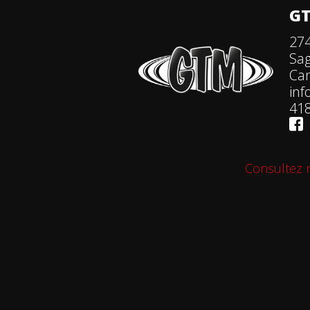
GT
274
Sa
Ca
in
418
Consultez n