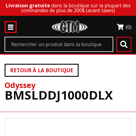
Livraison gratuite
dans la boutique sur la plupart des
commandes de plus de 200$ (avant taxes)
(0)
RETOUR À LA BOUTIQUE
Odyssey
BMSLDDJ1000DLX