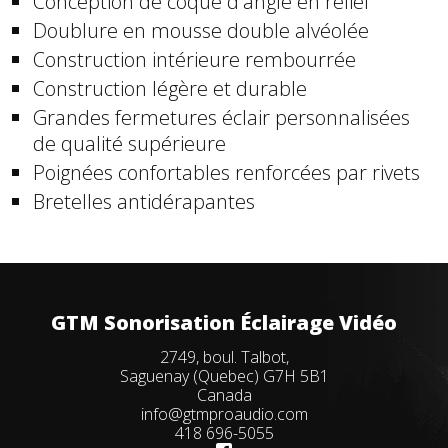
Conception de coque d'angle en relief
Doublure en mousse double alvéolée
Construction intérieure rembourrée
Construction légère et durable
Grandes fermetures éclair personnalisées
de qualité supérieure
Poignées confortables renforcées par rivets
Bretelles antidérapantes
GTM Sonorisation Éclairage Vidéo
2749, boul. Talbot,
Saguenay (Quebec) G7H 5B1
Canada
info@gtmproaudio.com
418 696-5055