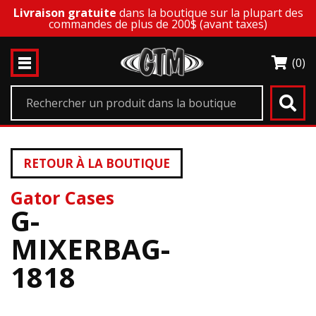
Livraison gratuite
dans la boutique sur la plupart des
commandes de plus de 200$ (avant taxes)
(0)
RETOUR À LA BOUTIQUE
Gator Cases
G-
MIXERBAG-
1818