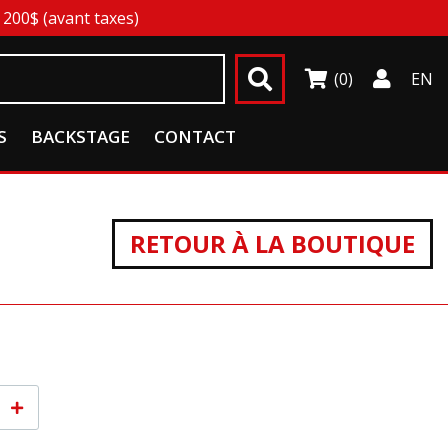
200$ (avant taxes)
(0)
EN
S
BACKSTAGE
CONTACT
RETOUR À LA BOUTIQUE