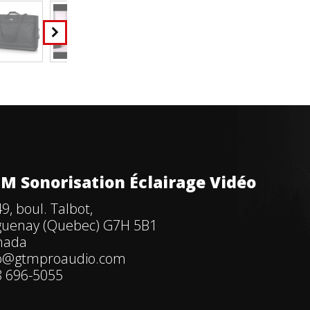
M Sonorisation Éclairage Vidéo
9, boul. Talbot,
guenay (Quebec) G7H 5B1
nada
fo@gtmproaudio.com
 696-5055