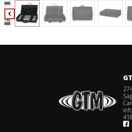
GT
274
Sa
Ca
in
418