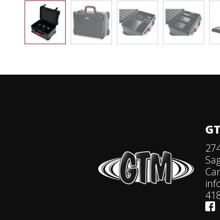
GT
274
Sa
Ca
in
418