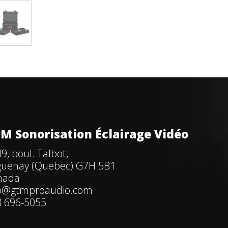
M Sonorisation Éclairage Vidéo
9, boul. Talbot,
guenay (Quebec) G7H 5B1
nada
fo@gtmproaudio.com
 696-5055