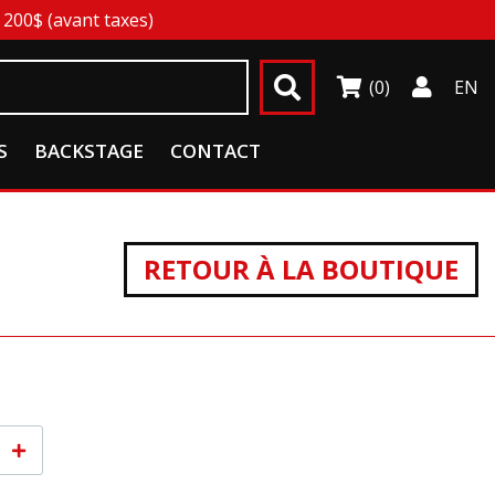
200$ (avant taxes)
(0)
EN
S
BACKSTAGE
CONTACT
RETOUR À LA BOUTIQUE