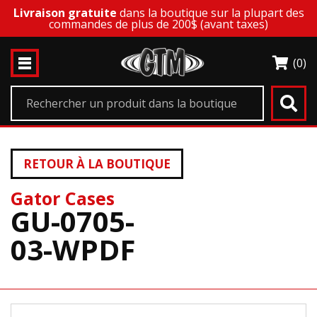
Livraison gratuite
dans la boutique sur la plupart des
commandes de plus de 200$ (avant taxes)
(0)
RETOUR À LA BOUTIQUE
Gator Cases
GU-0705-
03-WPDF