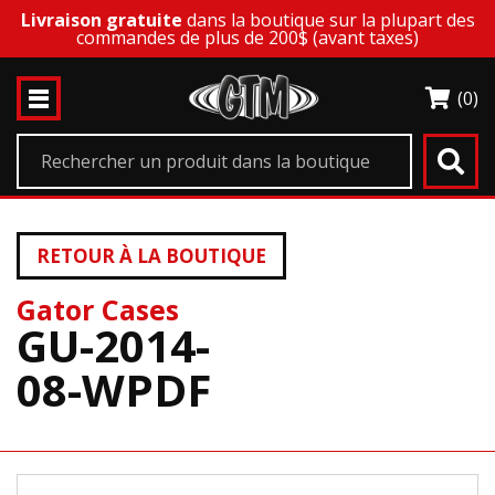
Livraison gratuite
dans la boutique sur la plupart des
commandes de plus de 200$ (avant taxes)
(0)
RETOUR À LA BOUTIQUE
Gator Cases
GU-2014-
08-WPDF