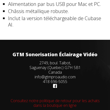
Alimentation par bus USB pour Mac et PC.
Châssis métallique robuste.
Inclut la version téléchargeable de Cubase
AI.
GTM Sonorisation Éclairage Vidéo
2749, boul. Talbot,
Saguenay (Quebec) G7H 5B1
Canada
info@gtmproaudio.com
418 696-5055
Consultez notre politique de retour pour les achats
dans la boutique en ligne