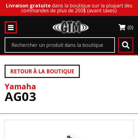
Livraison gratuite
dans la boutique sur la plupart des
commandes de plus de 200$ (avant taxes)
(0)
RETOUR À LA BOUTIQUE
Yamaha
AG03