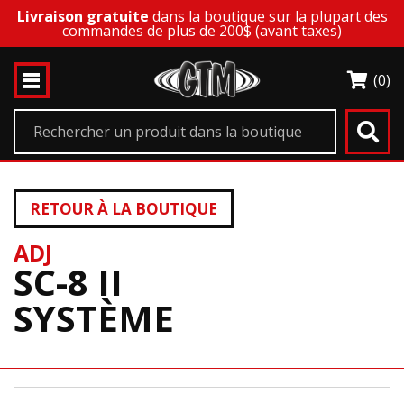
Livraison gratuite
dans la boutique sur la plupart des
commandes de plus de 200$ (avant taxes)
(0)
RETOUR À LA BOUTIQUE
ADJ
SC-8 II
SYSTÈME