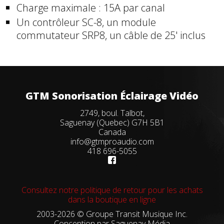
Charge maximale : 15A par canal
Un contrôleur SC-8, un module
commutateur SRP8, un câble de 25' inclus
GTM Sonorisation Éclairage Vidéo
2749, boul. Talbot,
Saguenay (Quebec) G7H 5B1
Canada
info@gtmproaudio.com
418 696-5055
Consultez notre politique de retour pour les achats
dans la boutique en ligne
2003-2026 © Groupe Transit Musique Inc.
Conception par
Saguenay Média