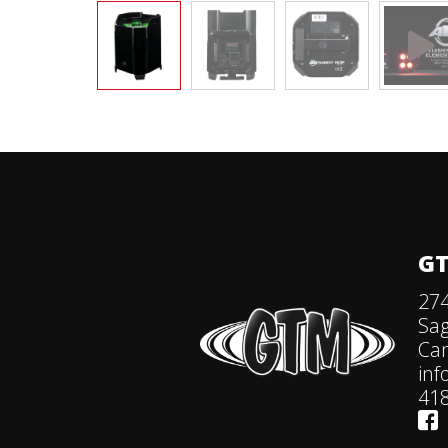
GT
274
Sa
Ca
in
418