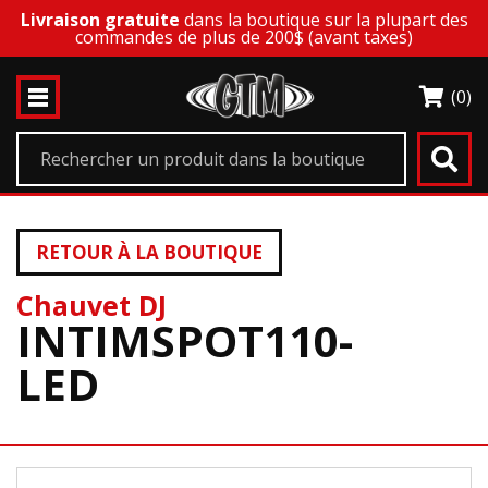
Livraison gratuite
dans la boutique sur la plupart des
commandes de plus de 200$ (avant taxes)
(0)
RETOUR À LA BOUTIQUE
Chauvet DJ
INTIMSPOT110-
LED