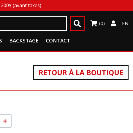
200$ (avant taxes)
(0)
EN
S
BACKSTAGE
CONTACT
RETOUR À LA BOUTIQUE