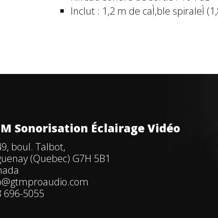
Inclut : 1,2 m de caÌ‚ble spiraleÌ 
M Sonorisation Éclairage Vidéo
9, boul. Talbot,
guenay (Quebec) G7H 5B1
nada
fo@gtmproaudio.com
 696-5055