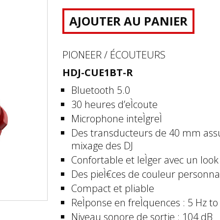
AJOUTER AU PANIER
PIONEER / ÉCOUTEURS
HDJ-CUE1BT-R
Bluetooth 5.0
30 heures d’eÌcoute
Microphone inteÌgreÌ
Des transducteurs de 40 mm assur
mixage des DJ
Confortable et leÌger avec un loo
Des pieÌ€ces de couleur personna
Compact et pliable
ReÌponse en freÌquences : 5 Hz t
Niveau sonore de sortie : 104 dB