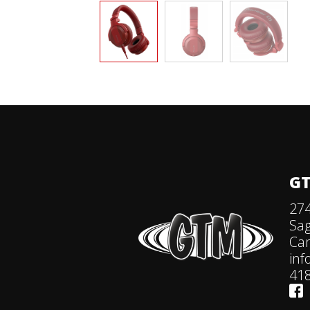
GT
274
Sa
Ca
in
418