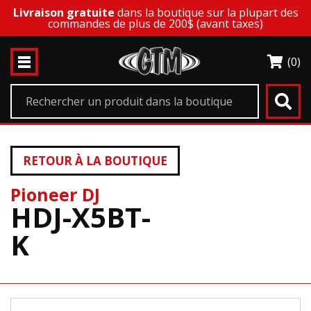
Livraison gratuite
dans la boutique sur la plupart des
commandes de plus de 200$ (avant taxes)
(0)
RETOUR À LA BOUTIQUE
Pioneer DJ
HDJ-X5BT-
K