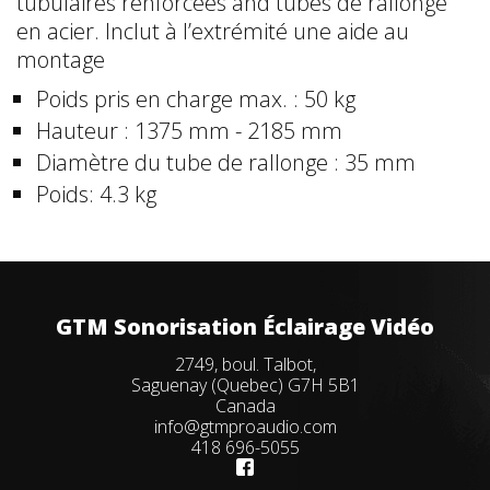
tubulaires renforcées and tubes de rallonge
en acier. Inclut à l’extrémité une aide au
montage
Poids pris en charge max. : 50 kg
Hauteur : 1375 mm - 2185 mm
Diamètre du tube de rallonge : 35 mm
Poids: 4.3 kg
GTM Sonorisation Éclairage Vidéo
2749, boul. Talbot,
Saguenay (Quebec) G7H 5B1
Canada
info@gtmproaudio.com
418 696-5055