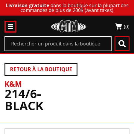
Livraison gratuite
dans la boutique sur la plupart des
commandes de plus de 200$ (avant taxes)
(0)
RETOUR À LA BOUTIQUE
K&M
214/6-
BLACK