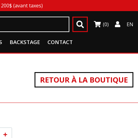
200$ (avant taxes)
(0)
EN
S
BACKSTAGE
CONTACT
RETOUR À LA BOUTIQUE