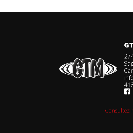
GT
274
Sa
Ca
in
418
Consultez n