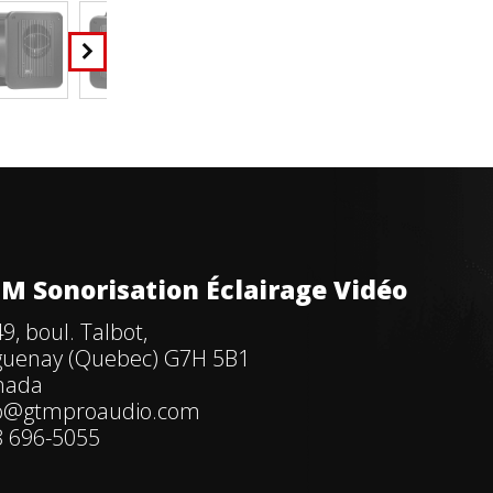
M Sonorisation Éclairage Vidéo
9, boul. Talbot,
guenay (Quebec) G7H 5B1
nada
fo@gtmproaudio.com
 696-5055