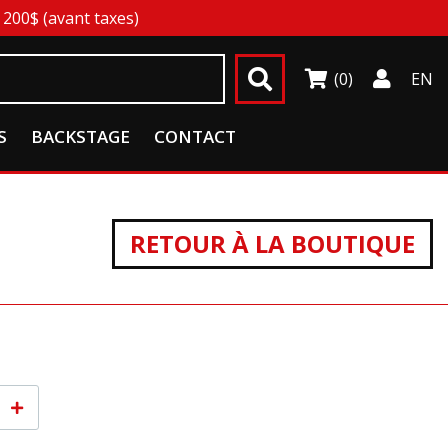
200$ (avant taxes)
(0)
EN
S
BACKSTAGE
CONTACT
RETOUR À LA BOUTIQUE