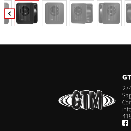
GT
274
Sa
Ca
in
418