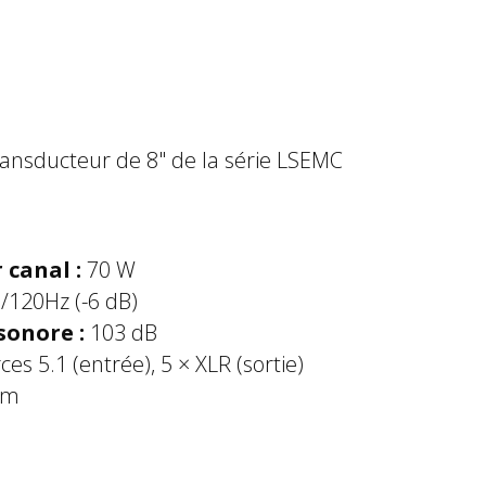
transducteur de 8" de la série LSEMC
 canal :
70 W
5/120Hz (-6 dB)
sonore :
103 dB
es 5.1 (entrée), 5 × XLR (sortie)
mm