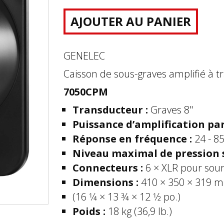
AJOUTER AU PANIER
GENELEC
Caisson de sous-graves amplifié à 
7050CPM
Transducteur :
Graves 8"
Puissance d’amplification par
Réponse en fréquence :
24 - 8
Niveau maximal de pression 
Connecteurs :
6 × XLR pour sourc
Dimensions :
410 × 350 × 319 
(16 1⁄4 × 13 3⁄4 × 12 1⁄2 po.)
Poids :
18 kg (36,9 lb.)