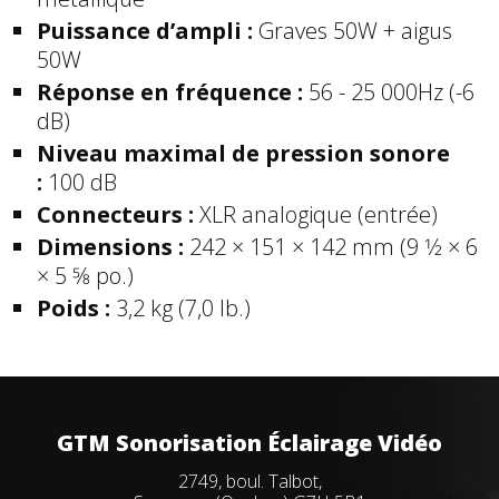
Puissance d’ampli :
Graves 50W + aigus
50W
Réponse en fréquence :
56 - 25 000Hz (-6
dB)
Niveau maximal de pression sonore
:
100 dB
Connecteurs :
XLR analogique (entrée)
Dimensions :
242 × 151 × 142 mm (9 1⁄2 × 6
× 5 5⁄8 po.)
Poids :
3,2 kg (7,0 lb.)
GTM Sonorisation Éclairage Vidéo
2749, boul. Talbot,