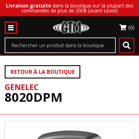
Livraison gratuite
dans la boutique sur la plupart des
commandes de plus de 200$ (avant taxes)
(0)
RETOUR À LA BOUTIQUE
GENELEC
8020DPM