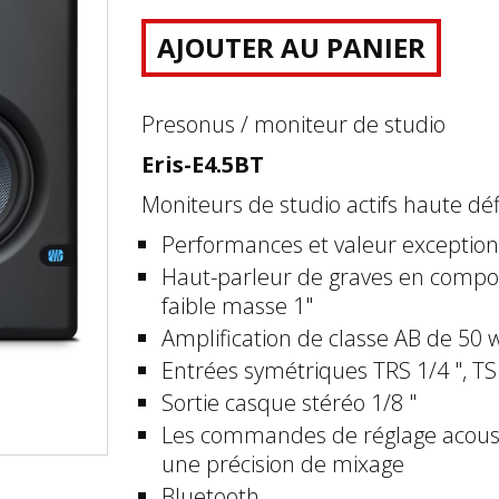
AJOUTER AU PANIER
Presonus / moniteur de studio
Eris-E
4
.5
BT
Moniteurs de studio actifs haute défi
Performances et valeur exception
Haut-parleur de graves en composi
faible masse 1"
Amplification de classe AB de 50 w
Entrées symétriques TRS 1/4 ", TS 
Sortie casque stéréo 1/8 "
Les commandes de réglage acoust
une précision de mixage
Bluetooth