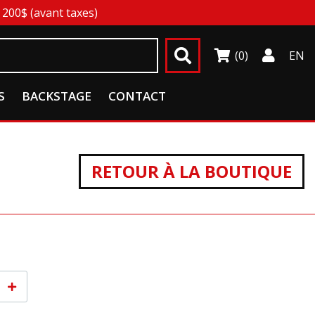
200$ (avant taxes)
(0)
EN
S
BACKSTAGE
CONTACT
RETOUR À LA BOUTIQUE