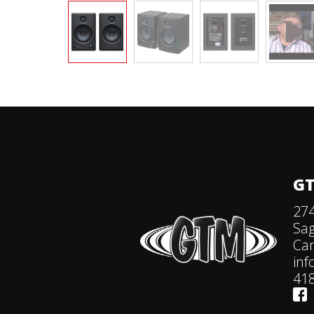
GT
274
Sa
Ca
in
418