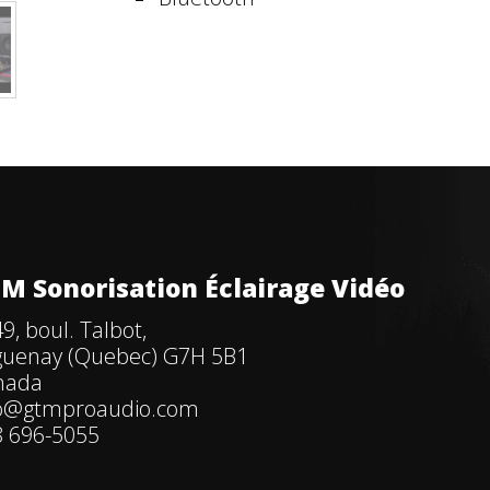
M Sonorisation Éclairage Vidéo
9, boul. Talbot,
guenay (Quebec) G7H 5B1
nada
fo@gtmproaudio.com
 696-5055