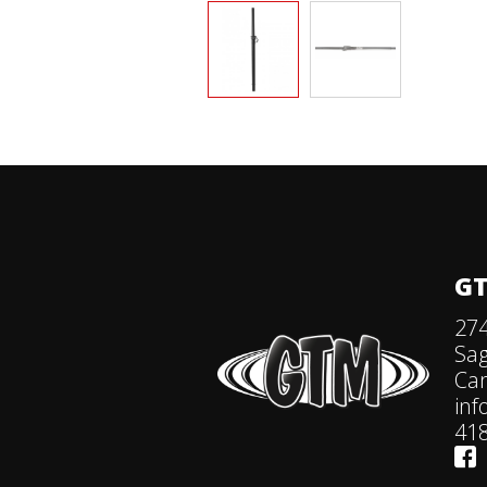
GT
274
Sa
Ca
in
418