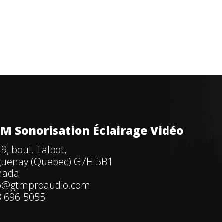
M Sonorisation Éclairage Vidéo
9, boul. Talbot,
guenay (Quebec) G7H 5B1
nada
fo@gtmproaudio.com
 696-5055