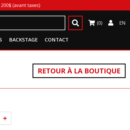
200$ (avant taxes)
(0)
EN
S
BACKSTAGE
CONTACT
RETOUR À LA BOUTIQUE