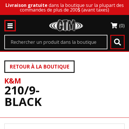
Livraison gratuite
dans la boutique sur la plupart des
commandes de plus de 200$ (avant taxes)
(0)
RETOUR À LA BOUTIQUE
K&M
210/9-
BLACK