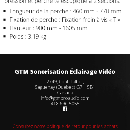
pression et perche télescopique à 2 sections.
Longueur de la perche : 460 mm - 770 mm
Fixation de perche : Fixation frein à vis « T »
Hauteur : 900 mm - 1605 mm
Poids : 3.19 kg
GTM Sonorisation Éclairage Vidéo
2749, boul. Talbot,
Saguenay (Quebec) G7H 5B1
Canada
info@gtmproaudio.com
418 696-5055
Consultez notre politique de retour pour les achats