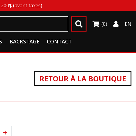
200$ (avant taxes)
(0)
EN
S
BACKSTAGE
CONTACT
RETOUR À LA BOUTIQUE