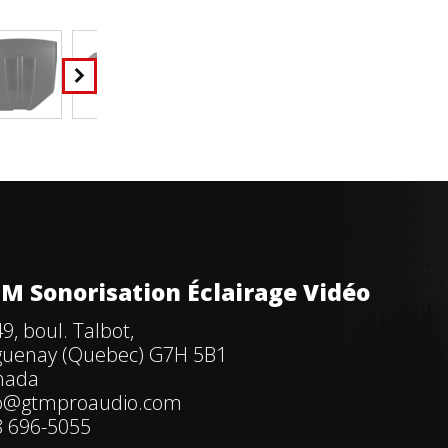
M Sonorisation Éclairage Vidéo
9, boul. Talbot,
guenay (Quebec) G7H 5B1
nada
fo@gtmproaudio.com
 696-5055