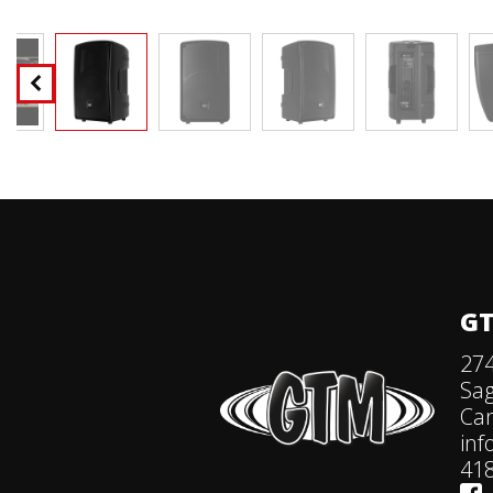
GT
274
Sa
Ca
in
418