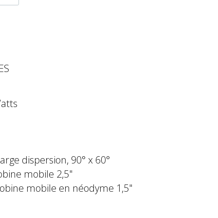
ES
atts
S
large dispersion, 90° x 60°
obine mobile 2,5"
 bobine mobile en néodyme 1,5"