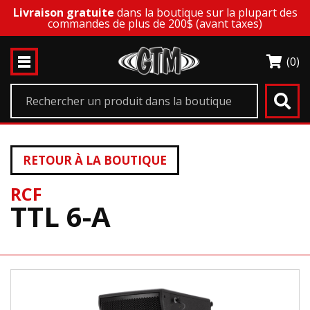
Livraison gratuite
dans la boutique sur la plupart des
commandes de plus de 200$ (avant taxes)
(0)
RETOUR À LA BOUTIQUE
RCF
TTL 6-A