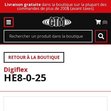
Livraison gratuite
dans la boutique sur la plupart des
commandes de plus de 200$ (avant taxes)
(0)
RETOUR À LA BOUTIQUE
Digiflex
HE8-0-25