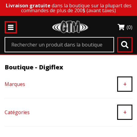
Livraison gratuite
dans la boutique sur la plupart des
commandes de plus de 200$ (avant taxes)
(0)
Boutique - Digiflex
+
Marques
+
Catégories