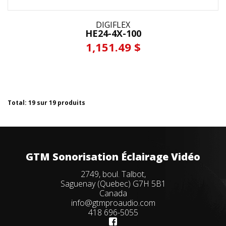
DIGIFLEX
HE24-4X-100
1,151.49 $
Total: 19 sur 19 produits
GTM Sonorisation Éclairage Vidéo
2749, boul. Talbot,
Saguenay (Quebec) G7H 5B1
Canada
info@gtmproaudio.com
418 696-5055