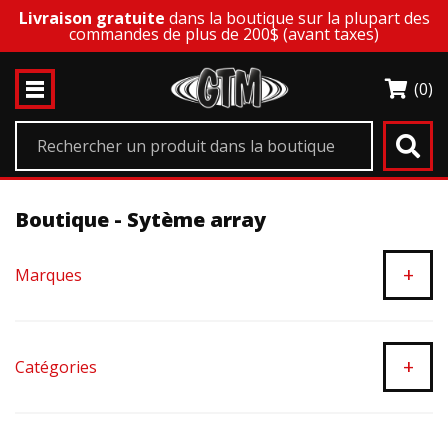
Livraison gratuite
dans la boutique sur la plupart des
commandes de plus de 200$ (avant taxes)
(0)
Boutique - Sytème array
+
Marques
+
Catégories