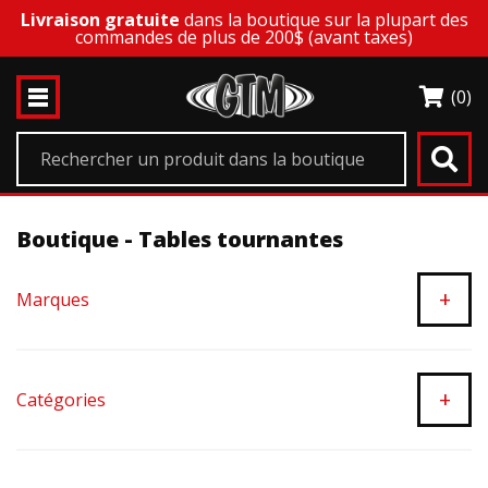
Livraison gratuite
dans la boutique sur la plupart des
commandes de plus de 200$ (avant taxes)
(0)
Boutique - Tables tournantes
+
Marques
+
Catégories