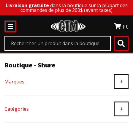
Livraison gratuite
dans la boutique sur la plupart des
commandes de plus de 200$ (avant taxes)
(0)
Boutique - Shure
+
Marques
+
Catégories