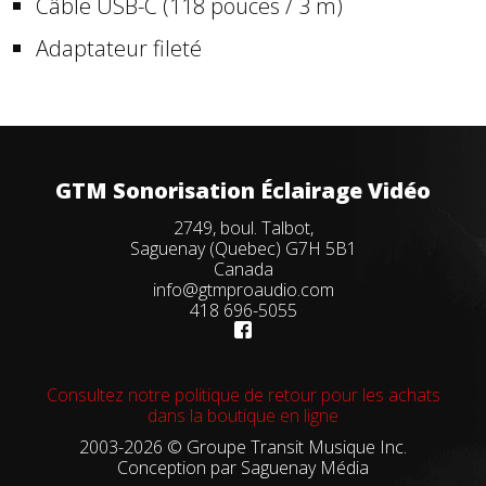
Câble USB-C (118 pouces / 3 m)
Adaptateur fileté
GTM Sonorisation Éclairage Vidéo
2749, boul. Talbot,
Saguenay (Quebec) G7H 5B1
Canada
info@gtmproaudio.com
418 696-5055
Consultez notre politique de retour pour les achats
dans la boutique en ligne
2003-2026 © Groupe Transit Musique Inc.
Conception par
Saguenay Média