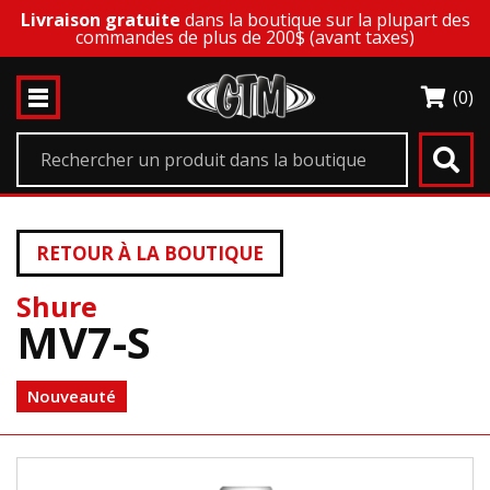
Livraison gratuite
dans la boutique sur la plupart des
commandes de plus de 200$ (avant taxes)
(0)
RETOUR À LA BOUTIQUE
Shure
MV7-S
Nouveauté