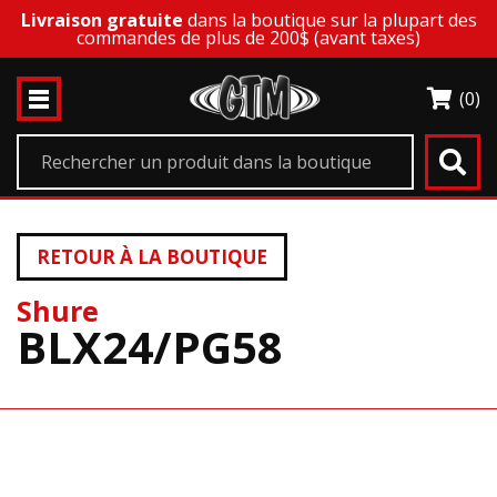
Livraison gratuite
dans la boutique sur la plupart des
commandes de plus de 200$ (avant taxes)
(0)
RETOUR À LA BOUTIQUE
Shure
BLX24/PG58