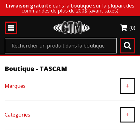
Livraison gratuite
dans la boutique sur la plupart des
commandes de plus de 200$ (avant taxes)
(0)
Boutique - TASCAM
+
Marques
+
Catégories