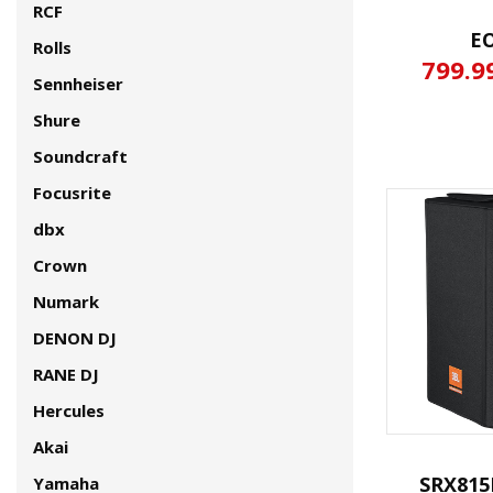
RCF
E
Rolls
799.9
Sennheiser
Shure
Soundcraft
Focusrite
dbx
Crown
Numark
DENON DJ
RANE DJ
Hercules
Akai
SRX815
Yamaha