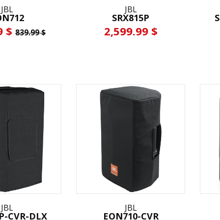
JBL
JBL
ON712
SRX815P
S
9 $
2,599.99 $
839.99 $
JBL
JBL
P-CVR-DLX
EON710-CVR