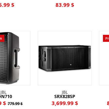
5.99 $
83.99 $
n
P
JBL
JBL
ON710
SRX828SP
9 $
3,699.99 $
779.99 $