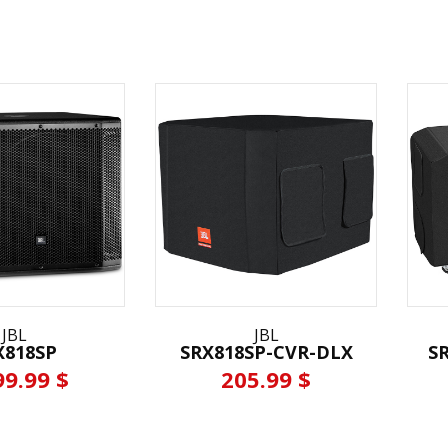
JBL
JBL
X818SP
SRX818SP-CVR-DLX
S
99.99 $
205.99 $