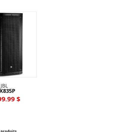
JBL
X835P
99.99 $
1 produits