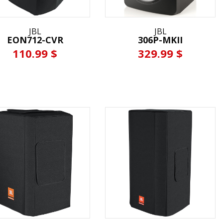
JBL
JBL
EON712-CVR
306P-MKII
110.99 $
329.99 $