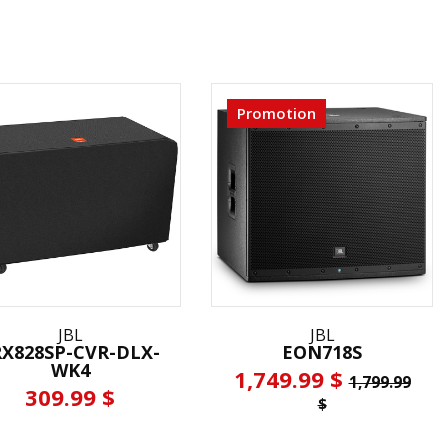
Promotion
JBL
JBL
RX828SP-CVR-DLX-
EON718S
WK4
1,749.99 $
1,799.99
309.99 $
$