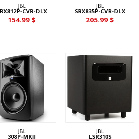
JBL
JBL
RX812P-CVR-DLX
SRX835P-CVR-DLX
154.99 $
205.99 $
JBL
JBL
308P-MKII
LSR310S