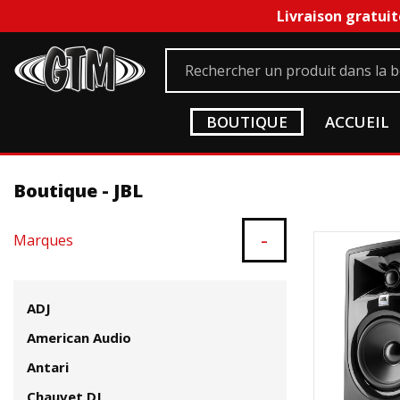
Livraison gratuit
BOUTIQUE
ACCUEIL
Boutique - JBL
-
Marques
ADJ
American Audio
Antari
Chauvet DJ