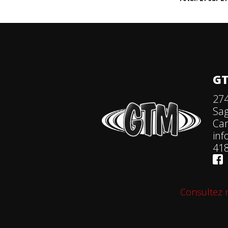
GT
274
Sa
Ca
in
418
Consultez n