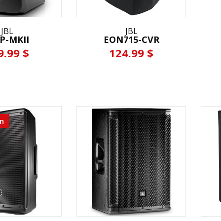
JBL
JBL
P-MKII
EON715-CVR
9.99 $
124.99 $
n