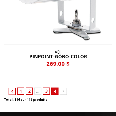
ADJ
PINPOINT-GOBO-COLOR
269.00 $
1
2
...
3
4
Total: 116 sur 116 produits