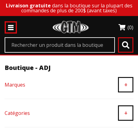
Livraison gratuite
dans la boutique sur la plupart des
commandes de plus de 200$ (avant taxes)
(0)
Boutique - ADJ
+
Marques
+
Catégories