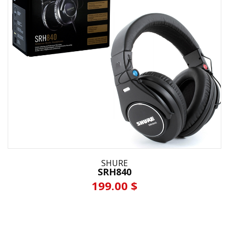
SHURE
SRH840
199.00 $