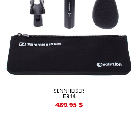
SENNHEISER
E914
489.95 $