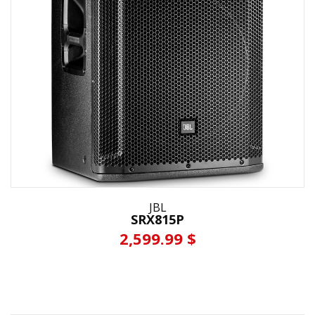
JBL
SRX815P
2,599.99 $