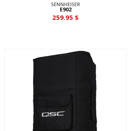
SENNHEISER
E902
259.95 $