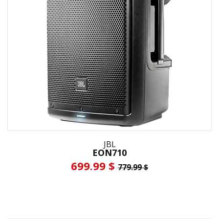
JBL
EON710
699.99 $
779.99 $